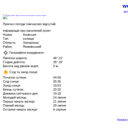
we
ру
Прогноз погоди тимчасово відсутній.
Інформація про населений пункт:
Назва:
Азовське
Тип:
селище
Область:
Запорізька
Район:
Якимівський
Географічні координати:
Північна широта:
46° 21'
Східна довгота:
35° 20'
Висота над рівнем моря:
5 м
Схід та захід сонця:
Початок сутінок:
04:56
Схід сонця:
05:35
Захід сонця:
19:53
Кінець сутінок:
20:32
Довжина світлового дня:
14:18
Молодий місяць:
14 липня
Перша чверть місяця:
21 липня
Повний місяць:
29 липня
Остання чверть місяця:
6 серпня
Умови в