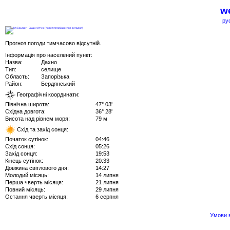
we
ру
Прогноз погоди тимчасово відсутній.
Інформація про населений пункт:
Назва:
Дахно
Тип:
селище
Область:
Запорізька
Район:
Бердянський
Географічні координати:
Північна широта:
47° 03'
Східна довгота:
36° 28'
Висота над рівнем моря:
79 м
Схід та захід сонця:
Початок сутінок:
04:46
Схід сонця:
05:26
Захід сонця:
19:53
Кінець сутінок:
20:33
Довжина світлового дня:
14:27
Молодий місяць:
14 липня
Перша чверть місяця:
21 липня
Повний місяць:
29 липня
Остання чверть місяця:
6 серпня
Умови в