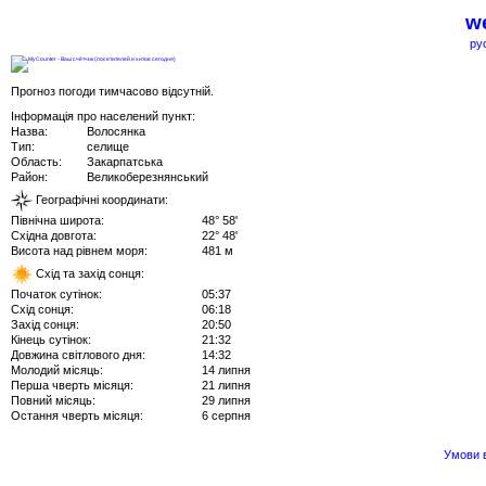
we
ру
Прогноз погоди тимчасово відсутній.
Інформація про населений пункт:
Назва:
Волосянка
Тип:
селище
Область:
Закарпатська
Район:
Великоберезнянський
Географічні координати:
Північна широта:
48° 58'
Східна довгота:
22° 48'
Висота над рівнем моря:
481 м
Схід та захід сонця:
Початок сутінок:
05:37
Схід сонця:
06:18
Захід сонця:
20:50
Кінець сутінок:
21:32
Довжина світлового дня:
14:32
Молодий місяць:
14 липня
Перша чверть місяця:
21 липня
Повний місяць:
29 липня
Остання чверть місяця:
6 серпня
Умови в