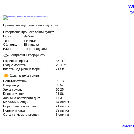
we
ру
Прогноз погоди тимчасово відсутній.
Інформація про населений пункт:
Назва:
Дубівка
Тип:
селище
Область:
Вінницька
Район:
Тростянецький
Географічні координати:
Північна широта:
48° 17'
Східна довгота:
29° 07'
Висота над рівнем моря:
213 м
Схід та захід сонця:
Початок сутінок:
05:13
Схід сонця:
05:54
Захід сонця:
20:25
Кінець сутінок:
21:06
Довжина світлового дня:
14:31
Молодий місяць:
14 липня
Перша чверть місяця:
21 липня
Повний місяць:
29 липня
Остання чверть місяця:
6 серпня
Умови в