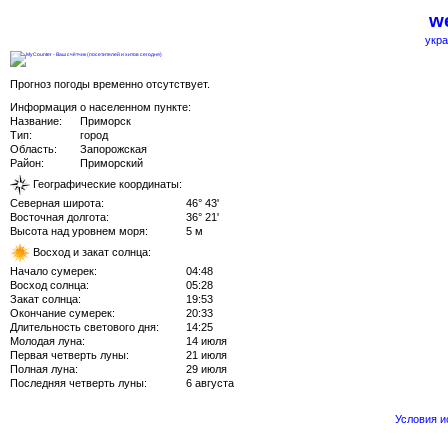
we
укра
Прогноз погоды временно отсутствует.
Информация о населенном пункте:
Название:
Приморск
Тип:
город
Область:
Запорожская
Район:
Приморский
Географические координаты:
Северная широта:
46° 43'
Восточная долгота:
36° 21'
Высота над уровнем моря:
5 м
Восход и закат солнца:
Начало сумерек:
04:48
Восход солнца:
05:28
Закат солнца:
19:53
Окончание сумерек:
20:33
Длительность светового дня:
14:25
Молодая луна:
14 июля
Первая четверть луны:
21 июля
Полная луна:
29 июля
Последняя четверть луны:
6 августа
Условия 