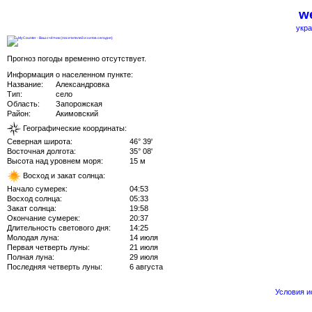
we
укра
Прогноз погоды временно отсутствует.
Информация о населенном пункте:
Название:
Александровка
Тип:
село
Область:
Запорожская
Район:
Акимовский
Географические координаты:
Северная широта:
46° 39'
Восточная долгота:
35° 08'
Высота над уровнем моря:
15 м
Восход и закат солнца:
Начало сумерек:
04:53
Восход солнца:
05:33
Закат солнца:
19:58
Окончание сумерек:
20:37
Длительность светового дня:
14:25
Молодая луна:
14 июля
Первая четверть луны:
21 июля
Полная луна:
29 июля
Последняя четверть луны:
6 августа
Условия 