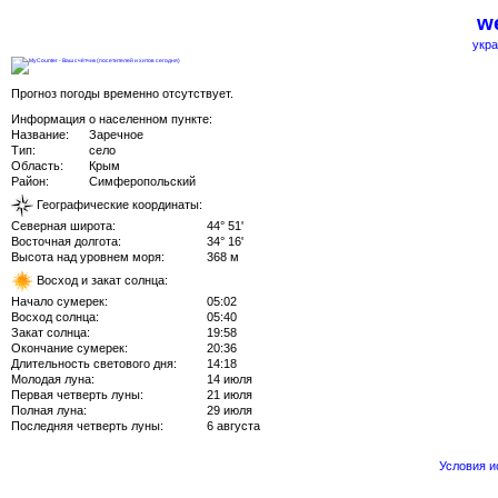
we
укра
Прогноз погоды временно отсутствует.
Информация о населенном пункте:
Название:
Заречное
Тип:
село
Область:
Крым
Район:
Симферопольский
Географические координаты:
Северная широта:
44° 51'
Восточная долгота:
34° 16'
Высота над уровнем моря:
368 м
Восход и закат солнца:
Начало сумерек:
05:02
Восход солнца:
05:40
Закат солнца:
19:58
Окончание сумерек:
20:36
Длительность светового дня:
14:18
Молодая луна:
14 июля
Первая четверть луны:
21 июля
Полная луна:
29 июля
Последняя четверть луны:
6 августа
Условия 