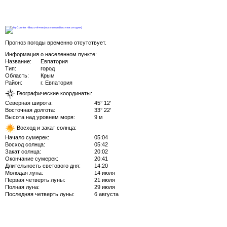
Прогноз погоды временно отсутствует.
Информация о населенном пункте:
Название:
Евпатория
Тип:
город
Область:
Крым
Район:
г. Евпатория
Географические координаты:
Северная широта:
45° 12'
Восточная долгота:
33° 22'
Высота над уровнем моря:
9 м
Восход и закат солнца:
Начало сумерек:
05:04
Восход солнца:
05:42
Закат солнца:
20:02
Окончание сумерек:
20:41
Длительность светового дня:
14:20
Молодая луна:
14 июля
Первая четверть луны:
21 июля
Полная луна:
29 июля
Последняя четверть луны:
6 августа