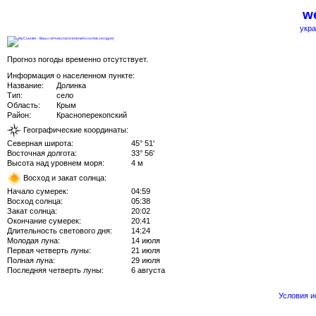
we
укра
Прогноз погоды временно отсутствует.
Информация о населенном пункте:
Название:
Долинка
Тип:
село
Область:
Крым
Район:
Красноперекопский
Географические координаты:
Северная широта:
45° 51'
Восточная долгота:
33° 56'
Высота над уровнем моря:
4 м
Восход и закат солнца:
Начало сумерек:
04:59
Восход солнца:
05:38
Закат солнца:
20:02
Окончание сумерек:
20:41
Длительность светового дня:
14:24
Молодая луна:
14 июля
Первая четверть луны:
21 июля
Полная луна:
29 июля
Последняя четверть луны:
6 августа
Условия 