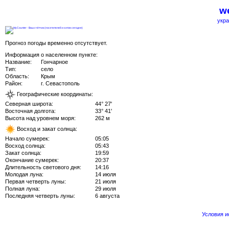
we
укра
Прогноз погоды временно отсутствует.
Информация о населенном пункте:
Название:
Гончарное
Тип:
село
Область:
Крым
Район:
г. Севастополь
Географические координаты:
Северная широта:
44° 27'
Восточная долгота:
33° 41'
Высота над уровнем моря:
262 м
Восход и закат солнца:
Начало сумерек:
05:05
Восход солнца:
05:43
Закат солнца:
19:59
Окончание сумерек:
20:37
Длительность светового дня:
14:16
Молодая луна:
14 июля
Первая четверть луны:
21 июля
Полная луна:
29 июля
Последняя четверть луны:
6 августа
Условия 