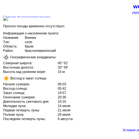
we
укра
Прогноз погоды временно отсутствует.
Информация о населенном пункте:
Название:
Воинка
Тип:
село
Область:
Крым
Район:
Красноперекопский
Географические координаты:
Северная широта:
45° 52'
Восточная долгота:
33° 59'
Высота над уровнем моря:
15 м
Восход и закат солнца:
Начало сумерек:
05:03
Восход солнца:
05:42
Закат солнца:
19:57
Окончание сумерек:
20:36
Длительность светового дня:
14:15
Молодая луна:
14 июля
Первая четверть луны:
21 июля
Полная луна:
29 июля
Последняя четверть луны:
6 августа
Условия 