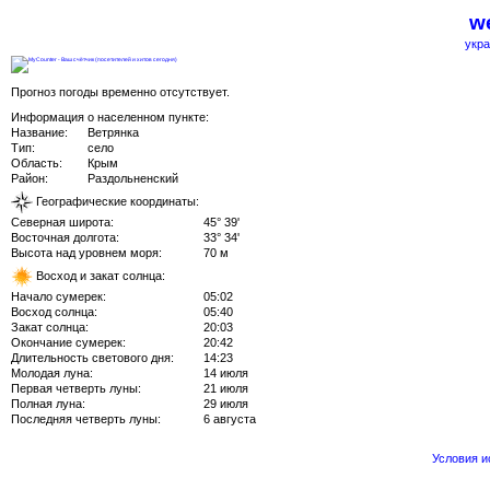
we
укра
Прогноз погоды временно отсутствует.
Информация о населенном пункте:
Название:
Ветрянка
Тип:
село
Область:
Крым
Район:
Раздольненский
Географические координаты:
Северная широта:
45° 39'
Восточная долгота:
33° 34'
Высота над уровнем моря:
70 м
Восход и закат солнца:
Начало сумерек:
05:02
Восход солнца:
05:40
Закат солнца:
20:03
Окончание сумерек:
20:42
Длительность светового дня:
14:23
Молодая луна:
14 июля
Первая четверть луны:
21 июля
Полная луна:
29 июля
Последняя четверть луны:
6 августа
Условия 