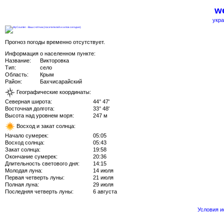
we
укра
Прогноз погоды временно отсутствует.
Информация о населенном пункте:
Название:
Викторовка
Тип:
село
Область:
Крым
Район:
Бахчисарайский
Географические координаты:
Северная широта:
44° 47'
Восточная долгота:
33° 48'
Высота над уровнем моря:
247 м
Восход и закат солнца:
Начало сумерек:
05:05
Восход солнца:
05:43
Закат солнца:
19:58
Окончание сумерек:
20:36
Длительность светового дня:
14:15
Молодая луна:
14 июля
Первая четверть луны:
21 июля
Полная луна:
29 июля
Последняя четверть луны:
6 августа
Условия 