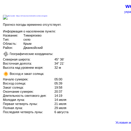
we
укра
Прогноз погоды временно отсутствует.
Информация о населенном пункте:
Название:
Тимирязево
Тип:
село
Область:
Крым
Район:
Джанкойский
Географические координаты:
Северная широта:
45° 36'
Восточная долгота:
34° 21'
Высота над уровнем моря:
32 м
Восход и закат солнца:
Начало сумерек:
05:00
Восход солнца:
05:39
Закат солнца:
19:58
Окончание сумерек:
20:37
Длительность светового дня:
14:19
Молодая луна:
14 июля
Первая четверть луны:
21 июля
Полная луна:
29 июля
Последняя четверть луны:
6 августа
Условия 