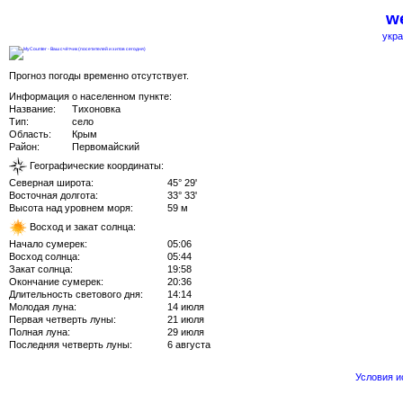
we
укра
Прогноз погоды временно отсутствует.
Информация о населенном пункте:
Название:
Тихоновка
Тип:
село
Область:
Крым
Район:
Первомайский
Географические координаты:
Северная широта:
45° 29'
Восточная долгота:
33° 33'
Высота над уровнем моря:
59 м
Восход и закат солнца:
Начало сумерек:
05:06
Восход солнца:
05:44
Закат солнца:
19:58
Окончание сумерек:
20:36
Длительность светового дня:
14:14
Молодая луна:
14 июля
Первая четверть луны:
21 июля
Полная луна:
29 июля
Последняя четверть луны:
6 августа
Условия 