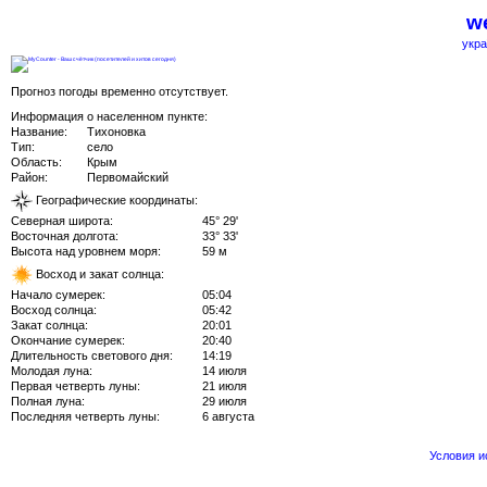
we
укра
Прогноз погоды временно отсутствует.
Информация о населенном пункте:
Название:
Тихоновка
Тип:
село
Область:
Крым
Район:
Первомайский
Географические координаты:
Северная широта:
45° 29'
Восточная долгота:
33° 33'
Высота над уровнем моря:
59 м
Восход и закат солнца:
Начало сумерек:
05:04
Восход солнца:
05:42
Закат солнца:
20:01
Окончание сумерек:
20:40
Длительность светового дня:
14:19
Молодая луна:
14 июля
Первая четверть луны:
21 июля
Полная луна:
29 июля
Последняя четверть луны:
6 августа
Условия 