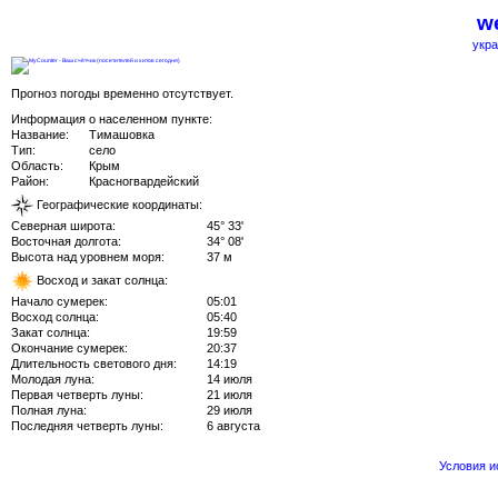
we
укра
Прогноз погоды временно отсутствует.
Информация о населенном пункте:
Название:
Тимашовка
Тип:
село
Область:
Крым
Район:
Красногвардейский
Географические координаты:
Северная широта:
45° 33'
Восточная долгота:
34° 08'
Высота над уровнем моря:
37 м
Восход и закат солнца:
Начало сумерек:
05:01
Восход солнца:
05:40
Закат солнца:
19:59
Окончание сумерек:
20:37
Длительность светового дня:
14:19
Молодая луна:
14 июля
Первая четверть луны:
21 июля
Полная луна:
29 июля
Последняя четверть луны:
6 августа
Условия 