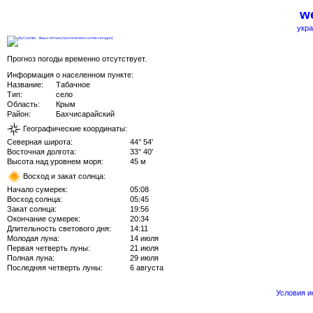
we
укра
Прогноз погоды временно отсутствует.
Информация о населенном пункте:
Название:
Табачное
Тип:
село
Область:
Крым
Район:
Бахчисарайский
Географические координаты:
Северная широта:
44° 54'
Восточная долгота:
33° 40'
Высота над уровнем моря:
45 м
Восход и закат солнца:
Начало сумерек:
05:08
Восход солнца:
05:45
Закат солнца:
19:56
Окончание сумерек:
20:34
Длительность светового дня:
14:11
Молодая луна:
14 июля
Первая четверть луны:
21 июля
Полная луна:
29 июля
Последняя четверть луны:
6 августа
Условия 