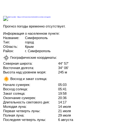
Прогноз погоды временно отсутствует.
Информация о населенном пункте:
Название:
Симферополь
Тип:
город
Область:
Крым
Район:
г. Симферополь
Географические координаты:
Северная широта:
44° 57'
Восточная долгота:
34° 06'
Высота над уровнем моря:
245 м
Восход и закат солнца:
Начало сумерек:
05:03
Восход солнца:
05:41
Закат солнца:
19:58
Окончание сумерек:
20:36
Длительность светового дня:
14:17
Молодая луна:
14 июля
Первая четверть луны:
21 июля
Полная луна:
29 июля
Последняя четверть луны:
6 августа