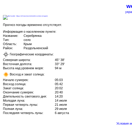
we
укра
Прогноз погоды временно отсутствует.
Информация о населенном пункте:
Название:
Серебрянка
Тип:
село
Область:
Крым
Район:
Раздольненский
Географические координаты:
Северная широта:
45° 38'
Восточная долгота:
33° 29'
Высота над уровнем моря:
94 м
Восход и закат солнца:
Начало сумерек:
05:03
Восход солнца:
05:42
Закат солнца:
20:02
Окончание сумерек:
20:40
Длительность светового дня:
14:20
Молодая луна:
14 июля
Первая четверть луны:
21 июля
Полная луна:
29 июля
Последняя четверть луны:
6 августа
Условия 