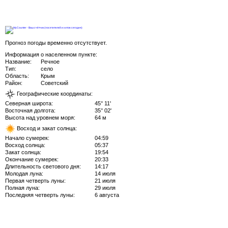
Прогноз погоды временно отсутствует.
Информация о населенном пункте:
Название:
Речное
Тип:
село
Область:
Крым
Район:
Советский
Географические координаты:
Северная широта:
45° 11'
Восточная долгота:
35° 02'
Высота над уровнем моря:
64 м
Восход и закат солнца:
Начало сумерек:
04:59
Восход солнца:
05:37
Закат солнца:
19:54
Окончание сумерек:
20:33
Длительность светового дня:
14:17
Молодая луна:
14 июля
Первая четверть луны:
21 июля
Полная луна:
29 июля
Последняя четверть луны:
6 августа