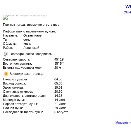
we
укра
Прогноз погоды временно отсутствует.
Информация о населенном пункте:
Название:
Останинное
Тип:
село
Область:
Крым
Район:
Ленинский
Географические координаты:
Северная широта:
45° 19'
Восточная долгота:
35° 54'
Высота над уровнем моря:
20 м
Восход и закат солнца:
Начало сумерек:
04:55
Восход солнца:
05:33
Закат солнца:
19:51
Окончание сумерек:
20:30
Длительность светового дня:
14:18
Молодая луна:
14 июля
Первая четверть луны:
21 июля
Полная луна:
29 июля
Последняя четверть луны:
6 августа
Условия 