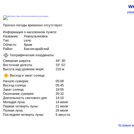
we
укра
Прогноз погоды временно отсутствует.
Информация о населенном пункте:
Название:
Новоульяновка
Тип:
село
Область:
Крым
Район:
Бахчисарайский
Географические координаты:
Северная широта:
44° 36'
Восточная долгота:
33° 51'
Высота над уровнем моря:
210 м
Восход и закат солнца:
Начало сумерек:
05:08
Восход солнца:
05:45
Закат солнца:
19:55
Окончание сумерек:
20:32
Длительность светового дня:
14:10
Молодая луна:
14 июля
Первая четверть луны:
21 июля
Полная луна:
29 июля
Последняя четверть луны:
6 августа
Условия 