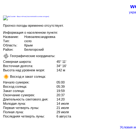
we
укра
Прогноз погоды временно отсутствует.
Информация о населенном пункте:
Название:
Новоалександровка
Тип:
село
Область:
Крым
Район:
Белогорский
Географические координаты:
Северная широта:
45° 11'
Восточная долгота:
34° 16'
Высота над уровнем моря:
142 м
Восход и закат солнца:
Начало сумерек:
05:00
Восход солнца:
05:39
Закат солнца:
19:59
Окончание сумерек:
20:37
Длительность светового дня:
14:20
Молодая луна:
14 июля
Первая четверть луны:
21 июля
Полная луна:
29 июля
Последняя четверть луны:
6 августа
Условия 