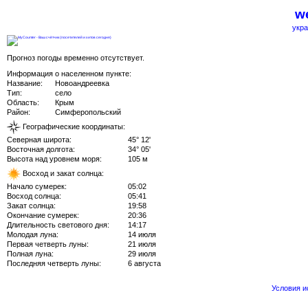
we
укра
Прогноз погоды временно отсутствует.
Информация о населенном пункте:
Название:
Новоандреевка
Тип:
село
Область:
Крым
Район:
Симферопольский
Географические координаты:
Северная широта:
45° 12'
Восточная долгота:
34° 05'
Высота над уровнем моря:
105 м
Восход и закат солнца:
Начало сумерек:
05:02
Восход солнца:
05:41
Закат солнца:
19:58
Окончание сумерек:
20:36
Длительность светового дня:
14:17
Молодая луна:
14 июля
Первая четверть луны:
21 июля
Полная луна:
29 июля
Последняя четверть луны:
6 августа
Условия 