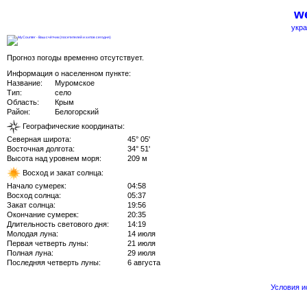
we
укра
Прогноз погоды временно отсутствует.
Информация о населенном пункте:
Название:
Муромское
Тип:
село
Область:
Крым
Район:
Белогорский
Географические координаты:
Северная широта:
45° 05'
Восточная долгота:
34° 51'
Высота над уровнем моря:
209 м
Восход и закат солнца:
Начало сумерек:
04:58
Восход солнца:
05:37
Закат солнца:
19:56
Окончание сумерек:
20:35
Длительность светового дня:
14:19
Молодая луна:
14 июля
Первая четверть луны:
21 июля
Полная луна:
29 июля
Последняя четверть луны:
6 августа
Условия 