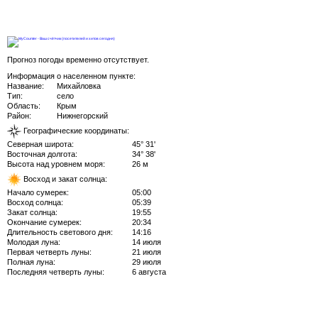
Прогноз погоды временно отсутствует.
Информация о населенном пункте:
Название:
Михайловка
Тип:
село
Область:
Крым
Район:
Нижнегорский
Географические координаты:
Северная широта:
45° 31'
Восточная долгота:
34° 38'
Высота над уровнем моря:
26 м
Восход и закат солнца:
Начало сумерек:
05:00
Восход солнца:
05:39
Закат солнца:
19:55
Окончание сумерек:
20:34
Длительность светового дня:
14:16
Молодая луна:
14 июля
Первая четверть луны:
21 июля
Полная луна:
29 июля
Последняя четверть луны:
6 августа