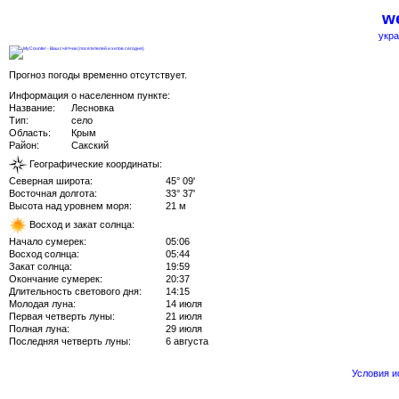
we
укра
Прогноз погоды временно отсутствует.
Информация о населенном пункте:
Название:
Лесновка
Тип:
село
Область:
Крым
Район:
Сакский
Географические координаты:
Северная широта:
45° 09'
Восточная долгота:
33° 37'
Высота над уровнем моря:
21 м
Восход и закат солнца:
Начало сумерек:
05:06
Восход солнца:
05:44
Закат солнца:
19:59
Окончание сумерек:
20:37
Длительность светового дня:
14:15
Молодая луна:
14 июля
Первая четверть луны:
21 июля
Полная луна:
29 июля
Последняя четверть луны:
6 августа
Условия 