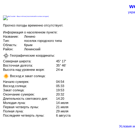
we
укра
Прогноз погоды временно отсутствует.
Информация о населенном пункте:
Название:
Ленино
Тип:
поселок городского типа
Область:
Крым
Район:
Ленинский
Географические координаты:
Северная широта:
45° 17'
Восточная долгота:
35° 46'
Высота над уровнем моря:
24 м
Восход и закат солнца:
Начало сумерек:
04:54
Восход солнца:
05:33
Закат солнца:
19:53
Окончание сумерек:
20:32
Длительность светового дня:
14:20
Молодая луна:
14 июля
Первая четверть луны:
21 июля
Полная луна:
29 июля
Последняя четверть луны:
6 августа
Условия 