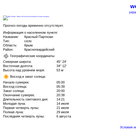
we
укра
Прогноз погоды временно отсутствует.
Информация о населенном пункте:
Название:
Красный Партизан
Тип:
село
Область:
Крым
Район:
Красногвардейский
Географические координаты:
Северная широта:
45° 24'
Восточная долгота:
34° 12'
Высота над уровнем моря:
53 м
Восход и закат солнца:
Начало сумерек:
05:00
Восход солнца:
05:39
Закат солнца:
20:00
Окончание сумерек:
20:38
Длительность светового дня:
14:21
Молодая луна:
14 июля
Первая четверть луны:
21 июля
Полная луна:
29 июля
Последняя четверть луны:
6 августа
Условия 