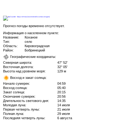
Прогноз погоды временно отсутствует.
Информация о населенном пункте:
Название:
Коханое
Тип:
село
Область:
Кировоградская
Район:
Бобринецкий
Географические координаты:
Северная широта:
47° 52'
Восточная долгота:
32° 05'
Высота над уровнем моря:
129 м
Восход и закат солнца:
Начало сумерек:
04:59
Восход солнца:
05:40
Закат солнца:
20:15
Окончание сумерек:
20:56
Длительность светового дня:
14:35
Молодая луна:
14 июля
Первая четверть луны:
21 июля
Полная луна:
29 июля
Последняя четверть луны:
6 августа