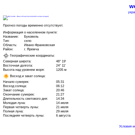
we
укра
Прогноз погоды временно отсутствует.
Информация о населенном пункте:
Название:
Буковель
Тип:
село
Область:
Ивано-Франковская
Район:
г. Яремча
Географические координаты:
Северная широта:
48° 19'
Восточная долгота:
24° 11'
Высота над уровнем моря:
1205 м
Восход и закат солнца:
Начало сумерек:
05:31
Восход солнца:
06:12
Закат солнца:
20:46
Окончание сумерек:
21:27
Длительность светового дня:
14:34
Молодая луна:
14 июля
Первая четверть луны:
21 июля
Полная луна:
29 июля
Последняя четверть луны:
6 августа
Условия 