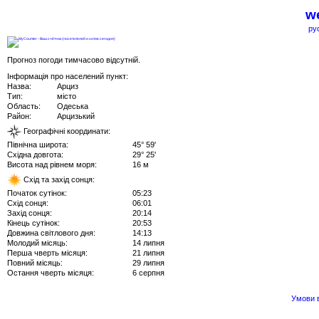
we
ру
Прогноз погоди тимчасово відсутній.
Інформація про населений пункт:
Назва:
Арциз
Тип:
місто
Область:
Одеська
Район:
Арцизький
Географічні координати:
Північна широта:
45° 59'
Східна довгота:
29° 25'
Висота над рівнем моря:
16 м
Схід та захід сонця:
Початок сутінок:
05:23
Схід сонця:
06:01
Захід сонця:
20:14
Кінець сутінок:
20:53
Довжина світлового дня:
14:13
Молодий місяць:
14 липня
Перша чверть місяця:
21 липня
Повний місяць:
29 липня
Остання чверть місяця:
6 серпня
Умови в