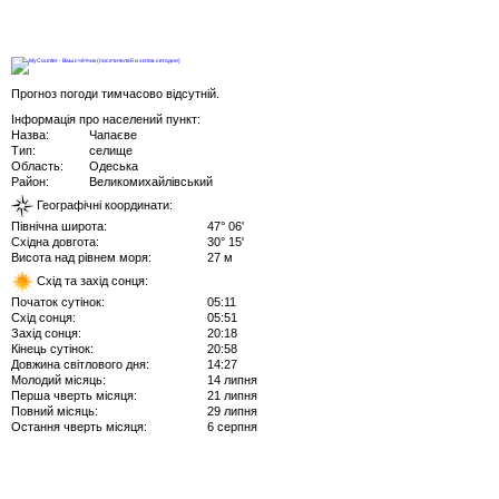
Прогноз погоди тимчасово відсутній.
Інформація про населений пункт:
Назва:
Чапаєве
Тип:
селище
Область:
Одеська
Район:
Великомихайлівський
Географічні координати:
Північна широта:
47° 06'
Східна довгота:
30° 15'
Висота над рівнем моря:
27 м
Схід та захід сонця:
Початок сутінок:
05:11
Схід сонця:
05:51
Захід сонця:
20:18
Кінець сутінок:
20:58
Довжина світлового дня:
14:27
Молодий місяць:
14 липня
Перша чверть місяця:
21 липня
Повний місяць:
29 липня
Остання чверть місяця:
6 серпня