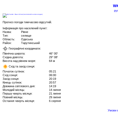
we
ру
Прогноз погоди тимчасово відсутній.
Інформація про населений пункт:
Назва:
Рівне
Тип:
селище
Область:
Одеська
Район:
Тарутинський
Географічні координати:
Північна широта:
46° 00'
Східна довгота:
29° 08'
Висота над рівнем моря:
64 м
Схід та захід сонця:
Початок сутінок:
05:21
Схід сонця:
06:00
Захід сонця:
20:19
Кінець сутінок:
20:57
Довжина світлового дня:
14:19
Молодий місяць:
14 липня
Перша чверть місяця:
21 липня
Повний місяць:
29 липня
Остання чверть місяця:
6 серпня
Умови в