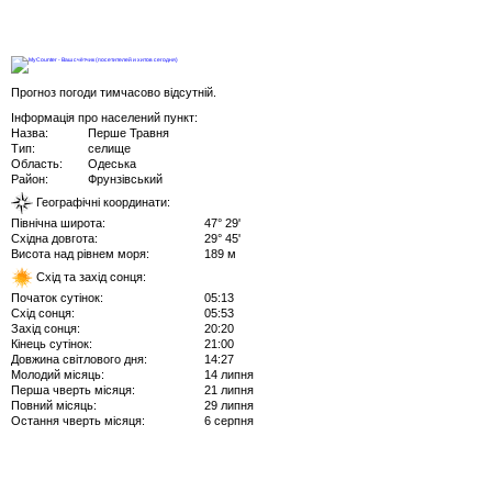
Прогноз погоди тимчасово відсутній.
Інформація про населений пункт:
Назва:
Перше Травня
Тип:
селище
Область:
Одеська
Район:
Фрунзівський
Географічні координати:
Північна широта:
47° 29'
Східна довгота:
29° 45'
Висота над рівнем моря:
189 м
Схід та захід сонця:
Початок сутінок:
05:13
Схід сонця:
05:53
Захід сонця:
20:20
Кінець сутінок:
21:00
Довжина світлового дня:
14:27
Молодий місяць:
14 липня
Перша чверть місяця:
21 липня
Повний місяць:
29 липня
Остання чверть місяця:
6 серпня