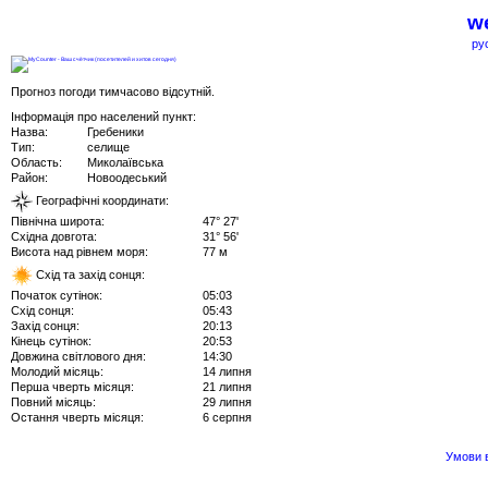
we
ру
Прогноз погоди тимчасово відсутній.
Інформація про населений пункт:
Назва:
Гребеники
Тип:
селище
Область:
Миколаївська
Район:
Новоодеський
Географічні координати:
Північна широта:
47° 27'
Східна довгота:
31° 56'
Висота над рівнем моря:
77 м
Схід та захід сонця:
Початок сутінок:
05:03
Схід сонця:
05:43
Захід сонця:
20:13
Кінець сутінок:
20:53
Довжина світлового дня:
14:30
Молодий місяць:
14 липня
Перша чверть місяця:
21 липня
Повний місяць:
29 липня
Остання чверть місяця:
6 серпня
Умови в