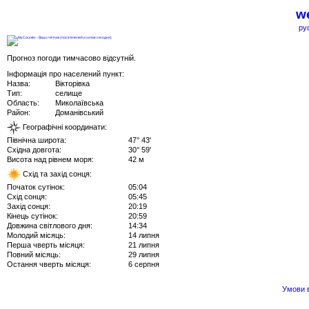
we
ру
Прогноз погоди тимчасово відсутній.
Інформація про населений пункт:
Назва:
Вікторівка
Тип:
селище
Область:
Миколаївська
Район:
Доманівський
Географічні координати:
Північна широта:
47° 43'
Східна довгота:
30° 59'
Висота над рівнем моря:
42 м
Схід та захід сонця:
Початок сутінок:
05:04
Схід сонця:
05:45
Захід сонця:
20:19
Кінець сутінок:
20:59
Довжина світлового дня:
14:34
Молодий місяць:
14 липня
Перша чверть місяця:
21 липня
Повний місяць:
29 липня
Остання чверть місяця:
6 серпня
Умови в