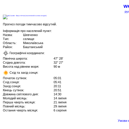
we
ру
Прогноз погоди тимчасово відсутній.
Інформація про населений пункт:
Назва:
Шевченко
Тип:
селище
Область:
Миколаївська
Район:
Баштанський
Географічні координати:
Північна широта:
47° 28'
Східна довгота:
32° 27'
Висота над рівнем моря:
90 м
Схід та захід сонця:
Початок сутінок:
05:01
Схід сонця:
05:41
Захід сонця:
20:11
Кінець сутінок:
20:51
Довжина світлового дня:
14:30
Молодий місяць:
14 липня
Перша чверть місяця:
21 липня
Повний місяць:
29 липня
Остання чверть місяця:
6 серпня
Умови в