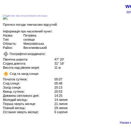
we
ру
Прогноз погоди тимчасово відсутній.
Інформація про населений пункт:
Назва:
Петрівка
Тип:
селище
Область:
Миколаївська
Район:
Веселинівський
Географічні координати:
Північна широта:
47° 20'
Східна довгота:
31° 18'
Висота над рівнем моря:
11 м
Схід та захід сонця:
Початок сутінок:
05:07
Схід сонця:
05:48
Захід сонця:
20:13
Кінець сутінок:
20:53
Довжина світлового дня:
14:25
Молодий місяць:
14 липня
Перша чверть місяця:
21 липня
Повний місяць:
29 липня
Остання чверть місяця:
6 серпня
Умови в