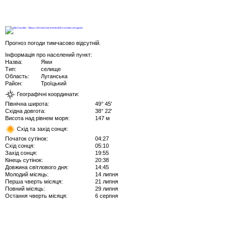
Прогноз погоди тимчасово відсутній.
Інформація про населений пункт:
Назва:
Ями
Тип:
селище
Область:
Луганська
Район:
Троїцький
Географічні координати:
Північна широта:
49° 45'
Східна довгота:
38° 22'
Висота над рівнем моря:
147 м
Схід та захід сонця:
Початок сутінок:
04:27
Схід сонця:
05:10
Захід сонця:
19:55
Кінець сутінок:
20:38
Довжина світлового дня:
14:45
Молодий місяць:
14 липня
Перша чверть місяця:
21 липня
Повний місяць:
29 липня
Остання чверть місяця:
6 серпня