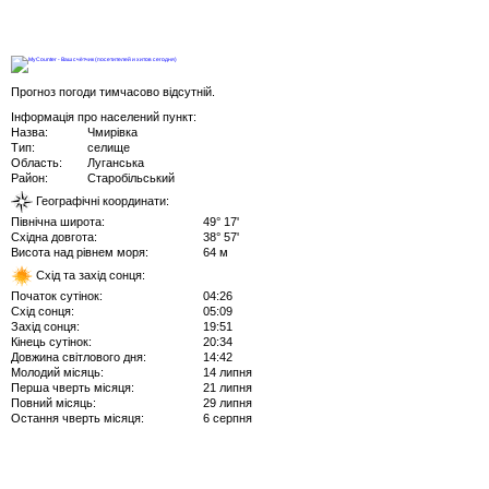
Прогноз погоди тимчасово відсутній.
Інформація про населений пункт:
Назва:
Чмирівка
Тип:
селище
Область:
Луганська
Район:
Старобільський
Географічні координати:
Північна широта:
49° 17'
Східна довгота:
38° 57'
Висота над рівнем моря:
64 м
Схід та захід сонця:
Початок сутінок:
04:26
Схід сонця:
05:09
Захід сонця:
19:51
Кінець сутінок:
20:34
Довжина світлового дня:
14:42
Молодий місяць:
14 липня
Перша чверть місяця:
21 липня
Повний місяць:
29 липня
Остання чверть місяця:
6 серпня