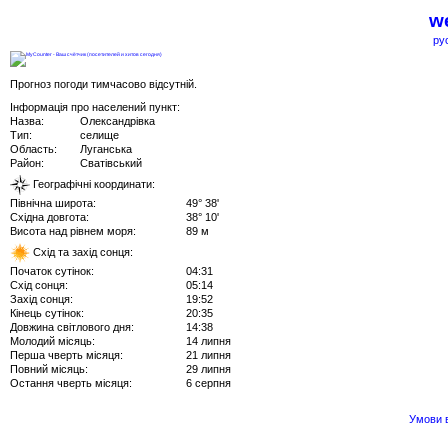
we
ру
Прогноз погоди тимчасово відсутній.
Інформація про населений пункт:
Назва:
Олександрівка
Тип:
селище
Область:
Луганська
Район:
Сватівський
Географічні координати:
Північна широта:
49° 38'
Східна довгота:
38° 10'
Висота над рівнем моря:
89 м
Схід та захід сонця:
Початок сутінок:
04:31
Схід сонця:
05:14
Захід сонця:
19:52
Кінець сутінок:
20:35
Довжина світлового дня:
14:38
Молодий місяць:
14 липня
Перша чверть місяця:
21 липня
Повний місяць:
29 липня
Остання чверть місяця:
6 серпня
Умови в