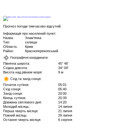
Прогноз погоди тимчасово відсутній.
Інформація про населений пункт:
Назва:
Знам'янка
Тип:
селище
Область:
Крим
Район:
Красноперекопський
Географічні координати:
Північна широта:
45° 46'
Східна довгота:
34° 00'
Висота над рівнем моря:
9 м
Схід та захід сонця:
Початок сутінок:
05:01
Схід сонця:
05:40
Захід сонця:
20:00
Кінець сутінок:
20:39
Довжина світлового дня:
14:20
Молодий місяць:
14 липня
Перша чверть місяця:
21 липня
Повний місяць:
29 липня
Остання чверть місяця:
6 серпня