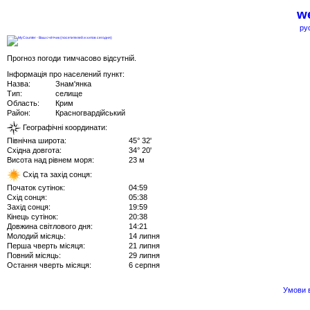
we
ру
Прогноз погоди тимчасово відсутній.
Інформація про населений пункт:
Назва:
Знам'янка
Тип:
селище
Область:
Крим
Район:
Красногвардійський
Географічні координати:
Північна широта:
45° 32'
Східна довгота:
34° 20'
Висота над рівнем моря:
23 м
Схід та захід сонця:
Початок сутінок:
04:59
Схід сонця:
05:38
Захід сонця:
19:59
Кінець сутінок:
20:38
Довжина світлового дня:
14:21
Молодий місяць:
14 липня
Перша чверть місяця:
21 липня
Повний місяць:
29 липня
Остання чверть місяця:
6 серпня
Умови в