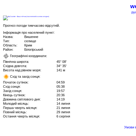
we
ру
Прогноз погоди тимчасово відсутній.
Інформація про населений пункт:
Назва:
Вишенне
Тип:
селище
Область:
Крим
Район:
Білогірський
Географічні координати:
Північна широта:
45° 08'
Східна довгота:
34° 35'
Висота над рівнем моря:
141 м
Схід та захід сонця:
Початок сутінок:
04:59
Схід сонця:
05:38
Захід сонця:
19:57
Кінець сутінок:
20:36
Довжина світлового дня:
14:19
Молодий місяць:
14 липня
Перша чверть місяця:
21 липня
Повний місяць:
29 липня
Остання чверть місяця:
6 серпня
Умови в