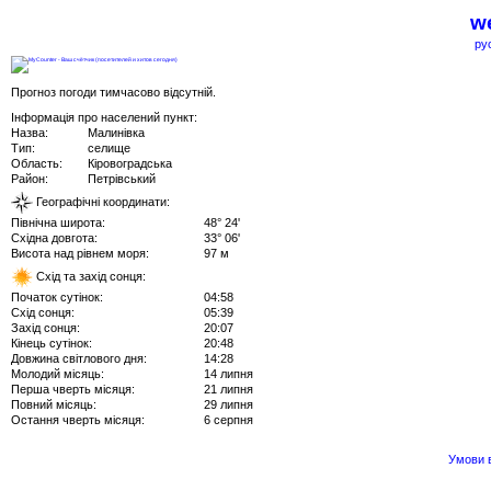
we
ру
Прогноз погоди тимчасово відсутній.
Інформація про населений пункт:
Назва:
Малинівка
Тип:
селище
Область:
Кіровоградська
Район:
Петрівський
Географічні координати:
Північна широта:
48° 24'
Східна довгота:
33° 06'
Висота над рівнем моря:
97 м
Схід та захід сонця:
Початок сутінок:
04:58
Схід сонця:
05:39
Захід сонця:
20:07
Кінець сутінок:
20:48
Довжина світлового дня:
14:28
Молодий місяць:
14 липня
Перша чверть місяця:
21 липня
Повний місяць:
29 липня
Остання чверть місяця:
6 серпня
Умови в