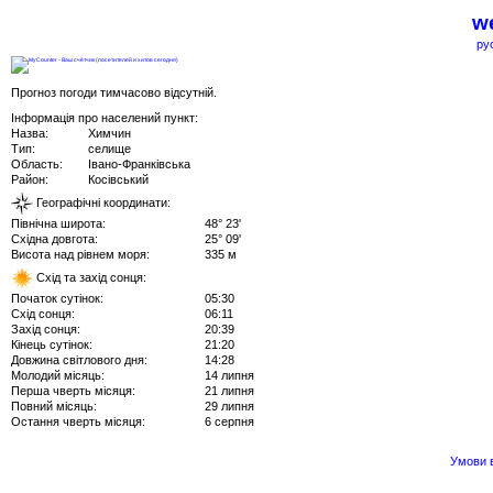
we
ру
Прогноз погоди тимчасово відсутній.
Інформація про населений пункт:
Назва:
Химчин
Тип:
селище
Область:
Івано-Франківська
Район:
Косівський
Географічні координати:
Північна широта:
48° 23'
Східна довгота:
25° 09'
Висота над рівнем моря:
335 м
Схід та захід сонця:
Початок сутінок:
05:30
Схід сонця:
06:11
Захід сонця:
20:39
Кінець сутінок:
21:20
Довжина світлового дня:
14:28
Молодий місяць:
14 липня
Перша чверть місяця:
21 липня
Повний місяць:
29 липня
Остання чверть місяця:
6 серпня
Умови в