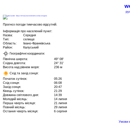
we
ру
Прогноз погоди тимчасово відсутній.
Інформація про населений пункт:
Назва:
Середня
Тип:
селище
Область:
Івано-Франківська
Район:
Калуський
Географічні координати:
Північна широта:
49° 08'
Східна довгота:
24° 31'
Висота над рівнем моря:
236 м
Схід та захід сонця:
Початок сутінок:
05:26
Схід сонця:
06:08
Захід сонця:
20:47
Кінець сутінок:
21:29
Довжина світлового дня:
14:39
Молодий місяць:
14 липня
Перша чверть місяця:
21 липня
Повний місяць:
29 липня
Остання чверть місяця:
6 серпня
Умови в