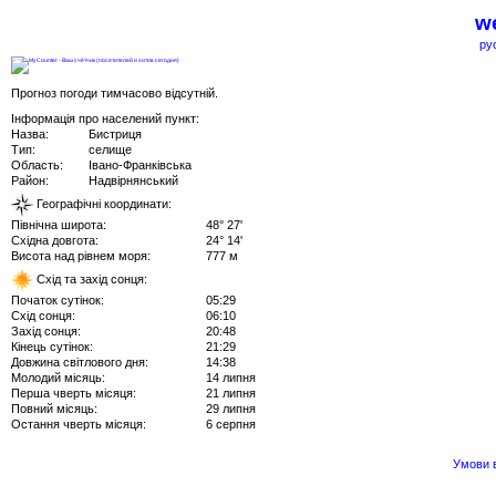
we
ру
Прогноз погоди тимчасово відсутній.
Інформація про населений пункт:
Назва:
Бистриця
Тип:
селище
Область:
Івано-Франківська
Район:
Надвірнянський
Географічні координати:
Північна широта:
48° 27'
Східна довгота:
24° 14'
Висота над рівнем моря:
777 м
Схід та захід сонця:
Початок сутінок:
05:29
Схід сонця:
06:10
Захід сонця:
20:48
Кінець сутінок:
21:29
Довжина світлового дня:
14:38
Молодий місяць:
14 липня
Перша чверть місяця:
21 липня
Повний місяць:
29 липня
Остання чверть місяця:
6 серпня
Умови в